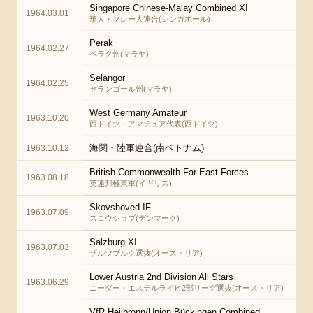
Singapore Chinese-Malay Combined XI
1964.03.01
華人・マレー人連合(シンガポール)
Perak
1964.02.27
ペラク州(マラヤ)
Selangor
1964.02.25
セランゴール州(マラヤ)
West Germany Amateur
1963.10.20
西ドイツ・アマチュア代表(西ドイツ)
海関・陸軍連合(南ベトナム)
1963.10.12
British Commonwealth Far East Forces
1963.08.18
英連邦極東軍(イギリス)
Skovshoved IF
1963.07.09
スコウショブ(デンマーク)
Salzburg XI
1963.07.03
ザルツブルク選抜(オーストリア)
Lower Austria 2nd Division All Stars
1963.06.29
ニーダー・エステルライヒ2部リーグ選抜(オーストリア)
VfR Heilbronn/Union Bückingen Combined