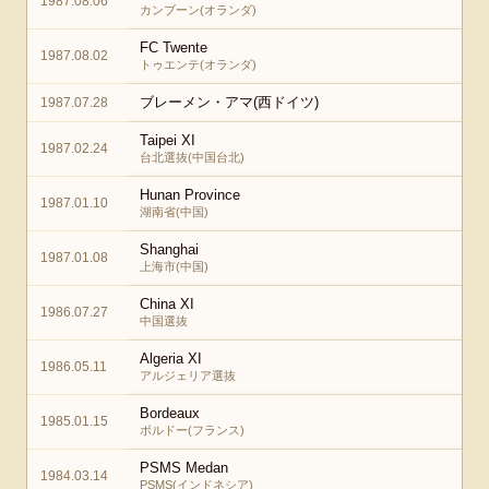
1987.08.06
カンブーン(オランダ)
FC Twente
1987.08.02
トゥエンテ(オランダ)
ブレーメン・アマ(西ドイツ)
1987.07.28
Taipei XI
1987.02.24
台北選抜(中国台北)
Hunan Province
1987.01.10
湖南省(中国)
Shanghai
1987.01.08
上海市(中国)
China XI
1986.07.27
中国選抜
Algeria XI
1986.05.11
アルジェリア選抜
Bordeaux
1985.01.15
ボルドー(フランス)
PSMS Medan
1984.03.14
PSMS(インドネシア)