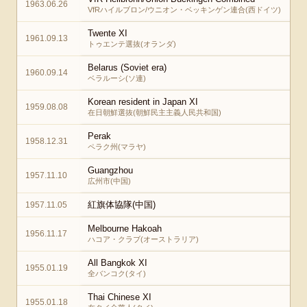
1963.06.26
VfRハイルブロン/ウニオン・ベッキンゲン連合(西ドイツ)
Twente XI
1961.09.13
トゥエンテ選抜(オランダ)
Belarus (Soviet era)
1960.09.14
ベラルーシ(ソ連)
Korean resident in Japan XI
1959.08.08
在日朝鮮選抜(朝鮮民主主義人民共和国)
Perak
1958.12.31
ペラク州(マラヤ)
Guangzhou
1957.11.10
広州市(中国)
紅旗体協隊(中国)
1957.11.05
Melbourne Hakoah
1956.11.17
ハコア・クラブ(オーストラリア)
All Bangkok XI
1955.01.19
全バンコク(タイ)
Thai Chinese XI
1955.01.18