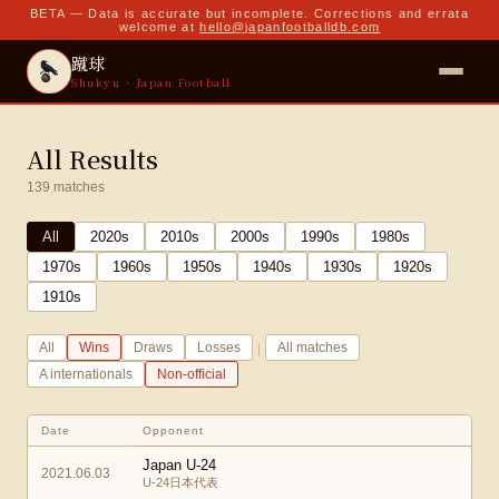
BETA — Data is accurate but incomplete. Corrections and errata
welcome at
hello@japanfootballdb.com
蹴球
Shukyu · Japan Football
All Results
139
matches
All
2020
s
2010
s
2000
s
1990
s
1980
s
1970
s
1960
s
1950
s
1940
s
1930
s
1920
s
1910
s
|
All
Wins
Draws
Losses
All matches
A internationals
Non-official
Date
Opponent
Japan U-24
2021.06.03
U-24日本代表