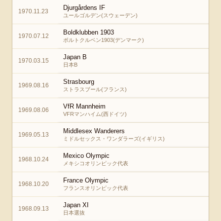
Djurgårdens IF
1970.11.23
ユールゴルデン(スウェーデン)
Boldklubben 1903
1970.07.12
ボルトクルベン1903(デンマーク)
Japan B
1970.03.15
日本B
Strasbourg
1969.08.16
ストラスブール(フランス)
VfR Mannheim
1969.08.06
VFRマンハイム(西ドイツ)
Middlesex Wanderers
1969.05.13
ミドルセックス・ワンダラーズ(イギリス)
Mexico Olympic
1968.10.24
メキシコオリンピック代表
France Olympic
1968.10.20
フランスオリンピック代表
Japan XI
1968.09.13
日本選抜