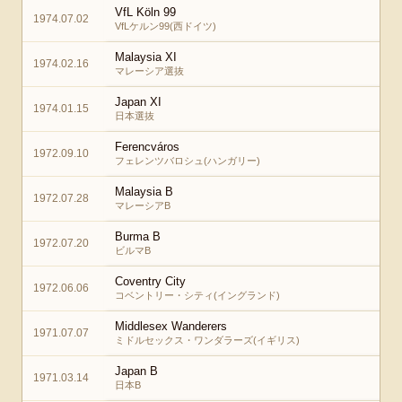
VfL Köln 99
1974.07.02
VfLケルン99(西ドイツ)
Malaysia XI
1974.02.16
マレーシア選抜
Japan XI
1974.01.15
日本選抜
Ferencváros
1972.09.10
フェレンツバロシュ(ハンガリー)
Malaysia B
1972.07.28
マレーシアB
Burma B
1972.07.20
ビルマB
Coventry City
1972.06.06
コベントリー・シティ(イングランド)
Middlesex Wanderers
1971.07.07
ミドルセックス・ワンダラーズ(イギリス)
Japan B
1971.03.14
日本B