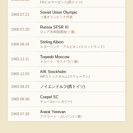
FKピルマーゼンス(西ドイツ)
Soviet Union Olympic
1966.07.21
ソ連オリンピック代表
Russia SFSR XI
1966.07.20
ロシア共和国選抜(ソ連)
Stirling Albion
1966.06.26
スターリング・アルビオン(スコットランド)
Torpedo Moscow
1965.12.11
トルペド・モスクワ(ソ連)
AIK Stockholm
1965.12.05
AIKストックホルム(スウェーデン)
ノイエンドルフ(西ドイツ)
1965.08.25
Csepel SC
1965.08.08
チェペル(ハンガリー)
Ararat Yerevan
1965.07.30
アララート・エレバン(ソ連)