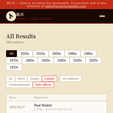
BETA — Data is accurate but incomplete. Corrections and errata
welcome at
hello@japanfootballdb.com
蹴球
Shukyu · Japan Football
All Results
266
matches
All
2020
s
2010
s
2000
s
1990
s
1980
s
1970
s
1960
s
1950
s
1940
s
1930
s
1920
s
1910
s
|
All
Wins
Draws
Losses
All matches
A internationals
Non-official
Date
Opponent
Real Madrid
2002.05.07
レアル・マドリード(スペイン)