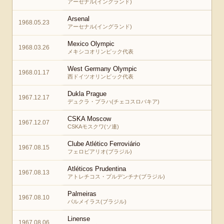
アーセナル(イングランド)
Arsenal
1968.05.23
アーセナル(イングランド)
Mexico Olympic
1968.03.26
メキシコオリンピック代表
West Germany Olympic
1968.01.17
西ドイツオリンピック代表
Dukla Prague
1967.12.17
デュクラ・プラハ(チェコスロバキア)
CSKA Moscow
1967.12.07
CSKAモスクワ(ソ連)
Clube Atlético Ferroviário
1967.08.15
フェロビアリオ(ブラジル)
Atléticos Prudentina
1967.08.13
アトレチコス・プルデンチナ(ブラジル)
Palmeiras
1967.08.10
パルメイラス(ブラジル)
Linense
1967.08.06