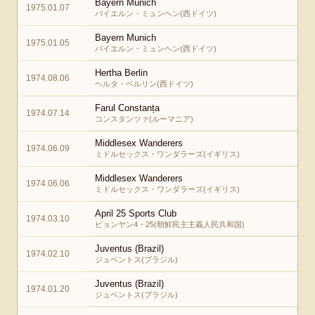
Bayern Munich
1975.01.07
バイエルン・ミュンヘン(西ドイツ)
Bayern Munich
1975.01.05
バイエルン・ミュンヘン(西ドイツ)
Hertha Berlin
1974.08.06
ヘルタ・ベルリン(西ドイツ)
Farul Constanța
1974.07.14
コンスタンツァ(ルーマニア)
Middlesex Wanderers
1974.06.09
ミドルセックス・ワンダラーズ(イギリス)
Middlesex Wanderers
1974.06.06
ミドルセックス・ワンダラーズ(イギリス)
April 25 Sports Club
1974.03.10
ピョンヤン4・25(朝鮮民主主義人民共和国)
Juventus (Brazil)
1974.02.10
ジュベントス(ブラジル)
Juventus (Brazil)
1974.01.20
ジュベントス(ブラジル)