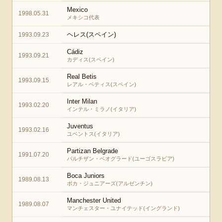
Mexico
1998.05.31
メキシコ代表
ヘレス(スペイン)
1993.09.23
Cádiz
1993.09.21
カディス(スペイン)
Real Betis
1993.09.15
レアル・ベティス(スペイン)
Inter Milan
1993.02.20
インテル・ミラノ(イタリア)
Juventus
1993.02.16
ユベントス(イタリア)
Partizan Belgrade
1991.07.20
パルチザン・ベオグラード(ユーゴスラビア)
Boca Juniors
1989.08.13
ボカ・ジュニアーズ(アルゼンチン)
Manchester United
1989.08.07
マンチェスター・ユナイテッド(イングランド)