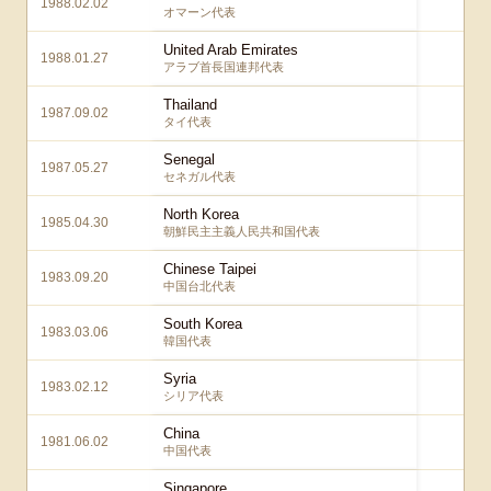
1988.02.02
1 
オマーン代表
United Arab Emirates
1988.01.27
1 
アラブ首長国連邦代表
Thailand
1987.09.02
0 
タイ代表
Senegal
1987.05.27
2 
セネガル代表
North Korea
1985.04.30
0 
朝鮮民主主義人民共和国代表
Chinese Taipei
1983.09.20
1 
中国台北代表
South Korea
1983.03.06
1 
韓国代表
Syria
1983.02.12
2 
シリア代表
China
1981.06.02
0 
中国代表
Singapore