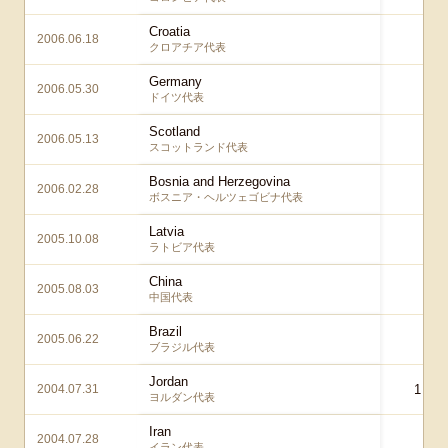
Croatia
2006.06.18
0 
クロアチア代表
Germany
2006.05.30
2 
ドイツ代表
Scotland
2006.05.13
0 
スコットランド代表
Bosnia and Herzegovina
2006.02.28
2 
ボスニア・ヘルツェゴビナ代表
Latvia
2005.10.08
2 
ラトビア代表
China
2005.08.03
2 
中国代表
Brazil
2005.06.22
2 
ブラジル代表
Jordan
2004.07.31
1 – 1
ヨルダン代表
Iran
2004.07.28
0 
イラン代表