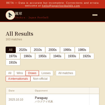
BETA — Data is accurate but incomplete. Corrections and errata
welcome at
hello@japanfootballdb.com
蹴球
Shukyu · Japan Football
All Results
163
matches
All
2020
s
2010
s
2000
s
1990
s
1980
s
1970
s
1960
s
1950
s
1940
s
1930
s
1920
s
1910
s
|
All
Wins
Draws
Losses
All matches
A internationals
Non-official
Date
Opponent
Sc
Paraguay
2025.10.10
2 –
パラグアイ代表