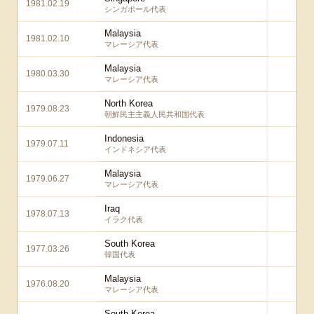
1981.02.19
0 
シンガポール代表
Malaysia
1981.02.10
1 
マレーシア代表
Malaysia
1980.03.30
1 
マレーシア代表
North Korea
1979.08.23
0 
朝鮮民主主義人民共和国代表
Indonesia
1979.07.11
0 
インドネシア代表
Malaysia
1979.06.27
1 
マレーシア代表
Iraq
1978.07.13
0 
イラク代表
South Korea
1977.03.26
0 
韓国代表
Malaysia
1976.08.20
2 
マレーシア代表
South Korea