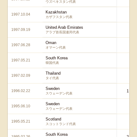
ウズベキスタン代表
Kazakhstan
1997.10.04
1 
カザフスタン代表
United Arab Emirates
1997.09.19
0 
アラブ首長国連邦代表
Oman
1997.06.28
1 
オマーン代表
South Korea
1997.05.21
1 
韓国代表
Thailand
1997.02.09
1 
タイ代表
Sweden
1996.02.22
1 – 1
スウェーデン代表
Sweden
1995.06.10
2 
スウェーデン代表
Scotland
1995.05.21
0 
スコットランド代表
South Korea
1995.02.26
2 – 2