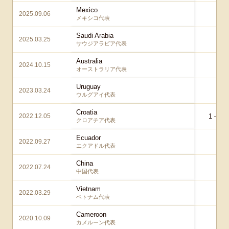
Mexico
2025.09.06
0 –
メキシコ代表
Saudi Arabia
2025.03.25
0 –
サウジアラビア代表
Australia
2024.10.15
1 –
オーストラリア代表
Uruguay
2023.03.24
1 –
ウルグアイ代表
Croatia
2022.12.05
1 – 1
a
クロアチア代表
Ecuador
2022.09.27
0 –
エクアドル代表
China
2022.07.24
0 –
中国代表
Vietnam
2022.03.29
1 –
ベトナム代表
Cameroon
2020.10.09
0 
カメルーン代表