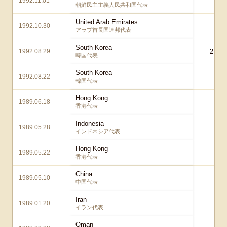
1992.11.01
1 
朝鮮民主主義人民共和国代表
United Arab Emirates
1992.10.30
0 
アラブ首長国連邦代表
South Korea
1992.08.29
2 – 2
韓国代表
South Korea
1992.08.22
0 
韓国代表
Hong Kong
1989.06.18
0 
香港代表
Indonesia
1989.05.28
0 
インドネシア代表
Hong Kong
1989.05.22
0 
香港代表
China
1989.05.10
2 
中国代表
Iran
1989.01.20
2 
イラン代表
Oman