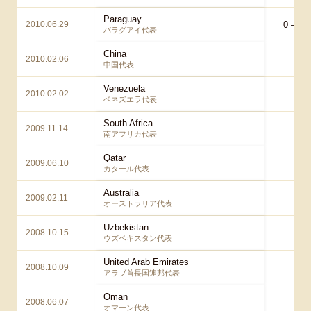
Paraguay
2010.06.29
0 – 0
a
パラグアイ代表
China
2010.02.06
0 
中国代表
Venezuela
2010.02.02
0 
ベネズエラ代表
South Africa
2009.11.14
0 
南アフリカ代表
Qatar
2009.06.10
1 
カタール代表
Australia
2009.02.11
0 
オーストラリア代表
Uzbekistan
2008.10.15
1 
ウズベキスタン代表
United Arab Emirates
2008.10.09
1 
アラブ首長国連邦代表
Oman
2008.06.07
1 
オマーン代表