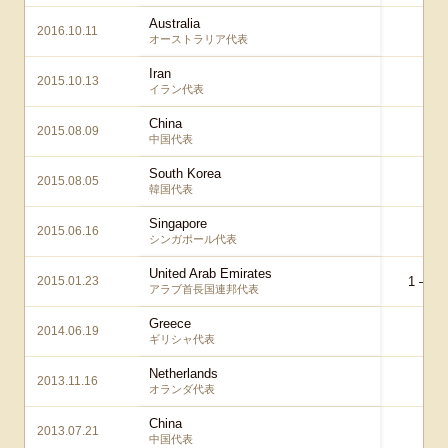
Australia
2016.10.11
1 –
オーストラリア代表
Iran
2015.10.13
1 
イラン代表
China
2015.08.09
1 –
中国代表
South Korea
2015.08.05
1 –
韓国代表
Singapore
2015.06.16
0 
シンガポール代表
United Arab Emirates
2015.01.23
1 – 1
a
アラブ首長国連邦代表
Greece
2014.06.19
0 –
ギリシャ代表
Netherlands
2013.11.16
2 
オランダ代表
China
2013.07.21
3 –
中国代表