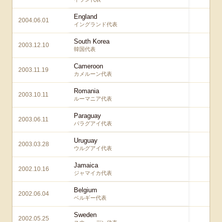
England
2004.06.01
1 
イングランド代表
South Korea
2003.12.10
0 
韓国代表
Cameroon
2003.11.19
0 
カメルーン代表
Romania
2003.10.11
1 
ルーマニア代表
Paraguay
2003.06.11
0 
パラグアイ代表
Uruguay
2003.03.28
2 
ウルグアイ代表
Jamaica
2002.10.16
1 
ジャマイカ代表
Belgium
2002.06.04
2 
ベルギー代表
Sweden
2002.05.25
1 