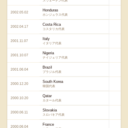
スウェーデン代表
Honduras
2002.05.02
3 
ホンジュラス代表
Costa Rica
2002.04.17
1 
コスタリカ代表
Italy
2001.11.07
1 
イタリア代表
Nigeria
2001.10.07
2 
ナイジェリア代表
Brazil
2001.06.04
0 
ブラジル代表
South Korea
2000.12.20
1 
韓国代表
Qatar
2000.10.20
1 
カタール代表
Slovakia
2000.06.11
1 
スロバキア代表
France
2000.06.04
2 – 