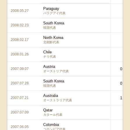
Paraguay
2008.05.27
0 
パラグアイ代表
South Korea
2008.02.23
1 
韓国代表
North Korea
2008.02.17
1 
北朝鮮代表
Chile
2008.01.26
0 
チリ代表
Austria
2007.09.07
0 – 0
オーストリア代表
South Korea
2007.07.28
0 – 0
韓国代表
Australia
2007.07.21
1 – 1
オーストラリア代表
Qatar
2007.07.09
1 
カタール代表
Colombia
2007.06.05
0 
コロンビア代表