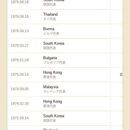
1976.08.18
0 
韓国代表
Thailand
1976.08.16
2 
タイ代表
Burma
1976.08.13
2 
ビルマ代表
South Korea
1976.03.27
2 
韓国代表
Bulgaria
1976.01.28
1 
ブルガリア代表
Hong Kong
1975.06.14
0 – 0
香港代表
Malaysia
1974.09.05
1 
マレーシア代表
Hong Kong
1974.02.20
0 
香港代表
South Korea
1972.09.14
2 
韓国代表