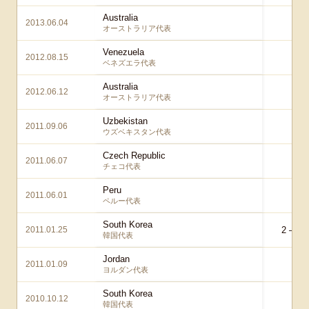
Australia
2013.06.04
1 –
オーストラリア代表
Venezuela
2012.08.15
1 
ベネズエラ代表
Australia
2012.06.12
1 –
オーストラリア代表
Uzbekistan
2011.09.06
1 
ウズベキスタン代表
Czech Republic
2011.06.07
0 
チェコ代表
Peru
2011.06.01
0 
ペルー代表
South Korea
2011.01.25
2 – 2
a
韓国代表
Jordan
2011.01.09
1 –
ヨルダン代表
South Korea
2010.10.12
0 
韓国代表