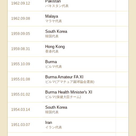
Pakistan
1962.09.12
1 
パキスタン代表
Malaya
1962.09.08
2 
マラヤ代表
South Korea
1959.09.05
0 
韓国代表
Hong Kong
1959.08.31
1 
香港代表
Burma
1955.10.09
0 
ビルマ代表
Burma Amateur FA XI
1955.01.08
1 
ビルマ(アマチュア蹴球協会選抜)
Burma Health Minister's XI
1955.01.02
1 
ビルマ(保健大臣チーム)
South Korea
1954.03.14
2 
韓国代表
Iran
1951.03.07
0 
イラン代表