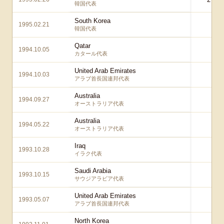
韓国代表
South Korea
1995.02.21
1 
韓国代表
Qatar
1994.10.05
1 
カタール代表
United Arab Emirates
1994.10.03
1 
アラブ首長国連邦代表
Australia
1994.09.27
0 
オーストラリア代表
Australia
1994.05.22
1 
オーストラリア代表
Iraq
1993.10.28
2 
イラク代表
Saudi Arabia
1993.10.15
0 
サウジアラビア代表
United Arab Emirates
1993.05.07
1 
アラブ首長国連邦代表
North Korea