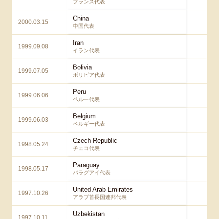
フランス代表
China
2000.03.15
0 
中国代表
Iran
1999.09.08
1 
イラン代表
Bolivia
1999.07.05
1 
ボリビア代表
Peru
1999.06.06
0 
ペルー代表
Belgium
1999.06.03
0 
ベルギー代表
Czech Republic
1998.05.24
0 
チェコ代表
Paraguay
1998.05.17
1 
パラグアイ代表
United Arab Emirates
1997.10.26
1 
アラブ首長国連邦代表
Uzbekistan
1997.10.11
1 