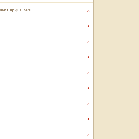
ian Cup qualifiers
A
A
A
A
A
A
A
A
A