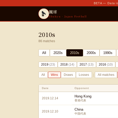
BETA — Data is
蹴球
Shukyu · Japan Football
2010s
86
matches
All
2020
s
2010
s
2000
s
1990
s
2019
(
23
)
2018
(
14
)
2017
(
13
)
2016
(
10
)
|
All
Wins
Draws
Losses
All matches
Date
Opponent
Hong Kong
2019.12.14
香港代表
China
2019.12.10
中国代表