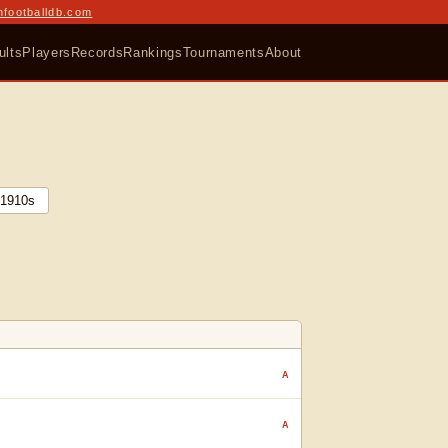
nfootballdb.com
ults
Players
Records
Rankings
Tournaments
About
1910
s
A
A