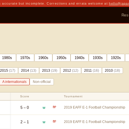
 accurate but incomplete. Corrections and errata welcome at
hello@japa
Res
1980
s
1970
s
1960
s
1950
s
1940
s
1930
s
1920
s
2015
(
17
)
2014
(
13
)
2013
(
19
)
2012
(
12
)
2011
(
16
)
2010
(
18
)
A internationals
Non-official
Score
Tournament
5 – 0
2019 EAFF E-1 Football Championship
W
2 – 1
2019 EAFF E-1 Football Championship
W