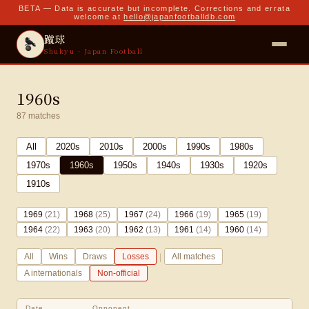
BETA — Data is accurate but incomplete. Corrections and errata
welcome at
hello@japanfootballdb.com
蹴球
Shukyu · Japan Football
1960s
87
matches
All
2020
s
2010
s
2000
s
1990
s
1980
s
1970
s
1960
s
1950
s
1940
s
1930
s
1920
s
1910
s
1969
(
21
)
1968
(
25
)
1967
(
24
)
1966
(
19
)
1965
(
19
)
1964
(
22
)
1963
(
20
)
1962
(
13
)
1961
(
14
)
1960
(
14
)
|
All
Wins
Draws
Losses
All matches
A internationals
Non-official
Date
Opponent