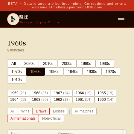
BETA — Data is accurate but incomplete. Corrections and errata
welcome at
hello@japanfootballdb.com
蹴球
Shukyu · Japan Football
1960s
9
matches
All
2020
s
2010
s
2000
s
1990
s
1980
s
1970
s
1960
s
1950
s
1940
s
1930
s
1920
s
1910
s
1969
(
21
)
1968
(
25
)
1967
(
24
)
1966
(
19
)
1965
(
19
)
1964
(
22
)
1963
(
20
)
1962
(
13
)
1961
(
14
)
1960
(
14
)
|
All
Wins
Draws
Losses
All matches
A internationals
Non-official
Date
Opponent