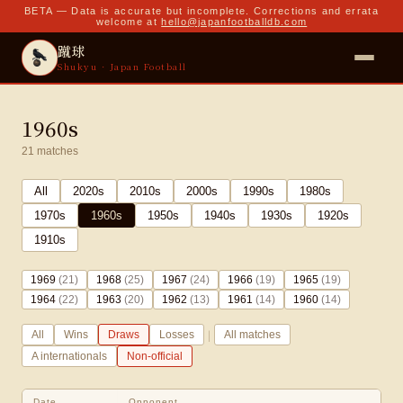
BETA — Data is accurate but incomplete. Corrections and errata
welcome at
hello@japanfootballdb.com
蹴球
Shukyu · Japan Football
1960s
21
matches
All
2020
s
2010
s
2000
s
1990
s
1980
s
1970
s
1960
s
1950
s
1940
s
1930
s
1920
s
1910
s
1969
(
21
)
1968
(
25
)
1967
(
24
)
1966
(
19
)
1965
(
19
)
1964
(
22
)
1963
(
20
)
1962
(
13
)
1961
(
14
)
1960
(
14
)
|
All
Wins
Draws
Losses
All matches
A internationals
Non-official
Date
Opponent